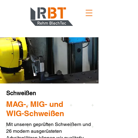
Schweißen
MAG-, MIG- und
WIG-Schweißen
Mit unseren geprüften Schweißern und
26 modern ausgerüsteten
Arbeitsplätzen können wir qualitativ